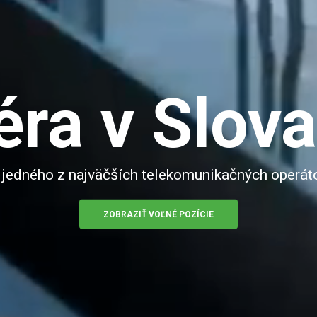
éra v Slov
 jedného z najväčších telekomunikačných operát
ZOBRAZIŤ VOĽNÉ POZÍCIE