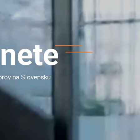
anete
orov na Slovensku