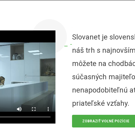
Slovanet je slovens
náš trh s najnovší
môžete na chodbách
súčasných majiteľ
nenapodobiteľnú at
priateľské vzťahy.
ZOBRAZIŤ VOĽNÉ POZÍCIE